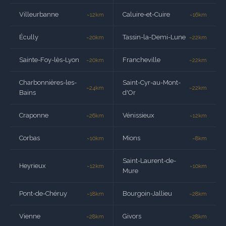
Villeurbanne
Caluire-et-Cuire
~12km
~16km
Écully
Tassin-la-Demi-Lune
~20km
~22km
Sainte-Foy-lès-Lyon
Francheville
~20km
~22km
Charbonnières-les-
Saint-Cyr-au-Mont-
~24km
~22km
Bains
d'Or
Craponne
Vénissieux
~26km
~12km
Corbas
Mions
~10km
~8km
Saint-Laurent-de-
Heyrieux
~12km
~10km
Mure
Pont-de-Chéruy
Bourgoin-Jallieu
~18km
~28km
Vienne
Givors
~28km
~28km