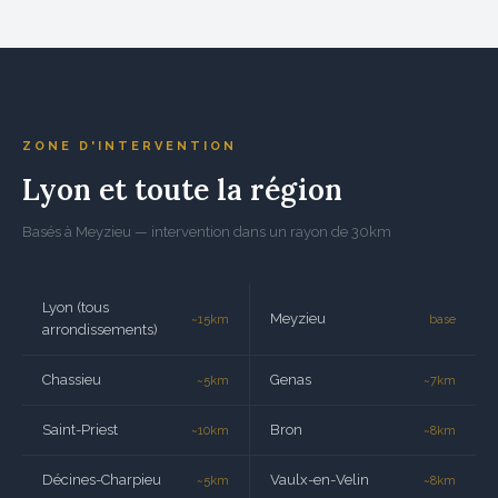
ZONE D'INTERVENTION
Lyon et toute la région
Basés à Meyzieu — intervention dans un rayon de 30km
Lyon (tous
Meyzieu
~15km
base
arrondissements)
Chassieu
Genas
~5km
~7km
Saint-Priest
Bron
~10km
~8km
Décines-Charpieu
Vaulx-en-Velin
~5km
~8km