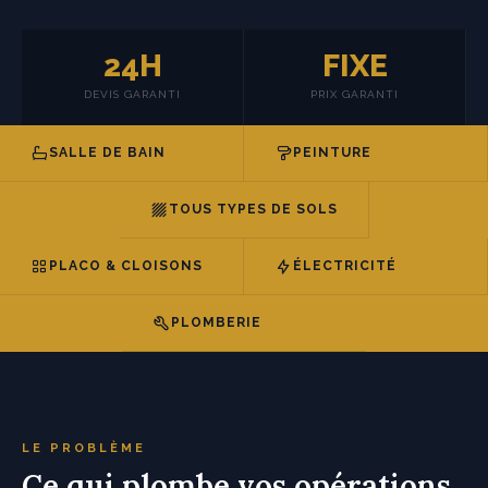
24H
FIXE
DEVIS GARANTI
PRIX GARANTI
SALLE DE BAIN
PEINTURE
TOUS TYPES DE SOLS
PLACO & CLOISONS
ÉLECTRICITÉ
PLOMBERIE
LE PROBLÈME
Ce qui plombe vos opérations