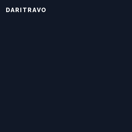
DEVIS GRATUIT SOUS 24H — PRIX FIXE GARANTI —
DARITRAVO
LYON ET 30KM