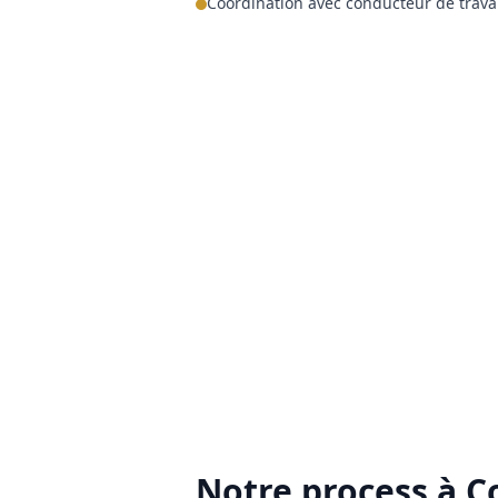
Coordination avec conducteur de trava
Notre process à
C