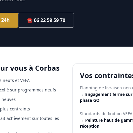
 24h
☎
06 22 59 59 70
our vous à
Corbas
Vos contrainte
 neufs et VEFA
Planning de livraison non
recollé sur programmes neufs
→
Engagement ferme sur l
s neuves
phase GO
 plus contraints
Standards de finition VEFA
ait achèvement sur toutes les
→
Peinture haut de gamm
réception