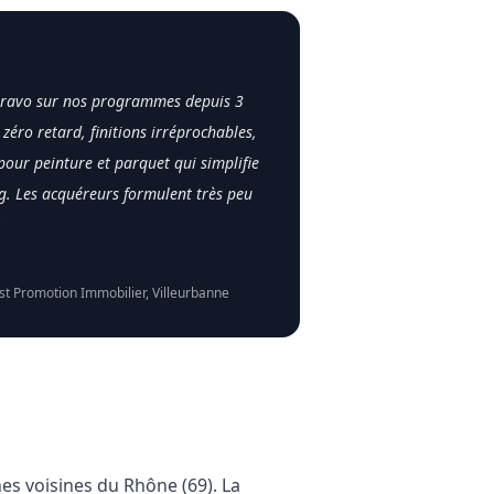
itravo sur nos programmes depuis 3
 zéro retard, finitions irréprochables,
pour peinture et parquet qui simplifie
. Les acquéreurs formulent très peu
st Promotion Immobilier
,
Villeurbanne
nes voisines du
Rhône (69)
. La