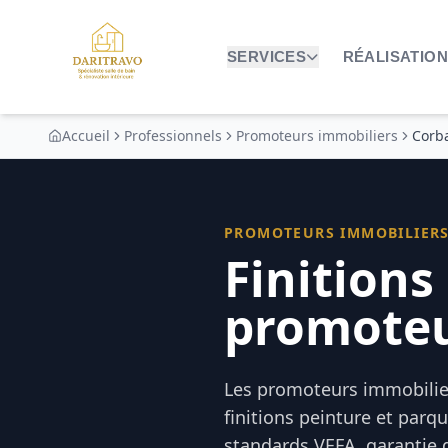
SERVICES
RÉALISATIO
Accueil
Professionnels
Promoteurs immobiliers
Corb
PROMOTEURS IMMOBILIER
Finitions
promoteu
Les promoteurs immobilier
finitions peinture et parq
standards VEFA, garantie 