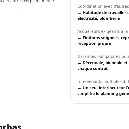
ux et autres corps de métier
Coordination avec d'autres
→
Habitude de travailler
électricité, plomberie
Acquéreurs exigeants à la 
→
Finitions soignées, rep
réception propre
Garanties obligatoires pou
→
Décennale, biennale et
chaque contrat
Intervenants multiples dif
→
Un seul interlocuteur D
simplifie le planning géné
orbas