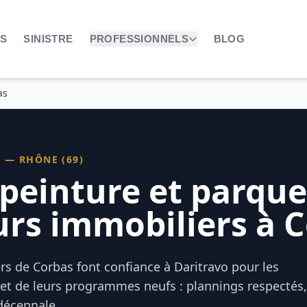
NS
SINISTRE
PROFESSIONNELS
BLOG
as
S
—
RHÔNE (69)
 peinture et parqu
rs immobiliers à 
s de Corbas font confiance à Daritravo pour les
uet de leurs programmes neufs : plannings respectés,
décennale.