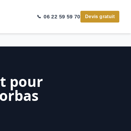
06 22 59 59 70
📞
Devis gratuit
et pour
Corbas