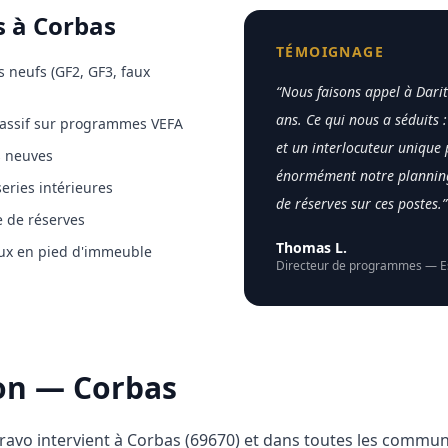
s à
Corbas
TÉMOIGNAGE
neufs (GF2, GF3, faux
“
Nous faisons appel à Dar
ans. Ce qui nous a séduits :
 massif sur programmes VEFA
et un interlocuteur unique 
s neuves
énormément notre planning
eries intérieures
de réserves sur ces postes.
”
e de réserves
Thomas L.
ux en pied d'immeuble
Directeur de programmes
—
E
ion —
Corbas
ravo intervient à
Corbas
(
69670
) et dans toutes les commu