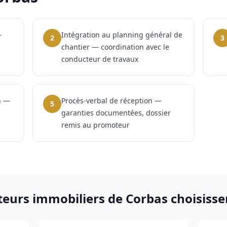
—
Intégration au planning général de
2
3
chantier — coordination avec le
conducteur de travaux
n —
Procès-verbal de réception —
5
garanties documentées, dossier
remis au promoteur
eurs immobiliers
de
Corbas
choisisse