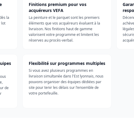
e
Finitions premium pour vos
Garan
acquéreurs VEFA
respo
dès la
La peinture et le parquet sont les premiers
Décenn
 lot
éléments que vos acquéreurs évaluent à la
achève
livraison. Nos finitions haut de gamme
légale
valorisent votre programme et limitent les
sécuri
réserves au procès-verbal.
acquér
quipes
Flexibilité sur programmes multiples
Si vous avez plusieurs programmes en
livraison simultanée dans l'Est lyonnais, nous
nous
pouvons organiser des équipes dédiées par
e,
site pour tenir les délais sur l'ensemble de
eur de
votre portefeuille.
r