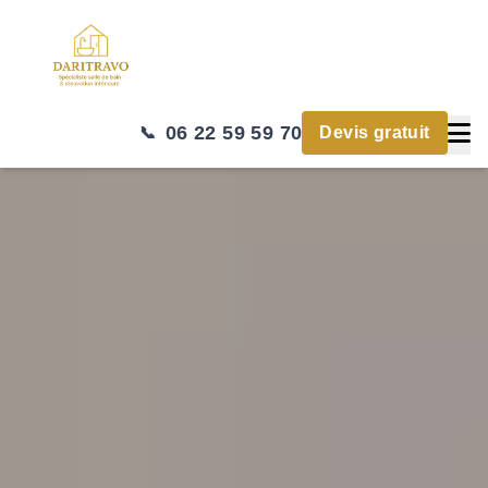
06 22 59 59 70
📞
Devis gratuit