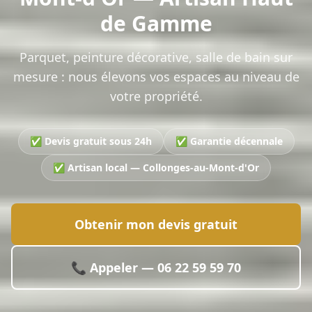
de Gamme
Parquet, peinture décorative, salle de bain sur
mesure : nous élevons vos espaces au niveau de
votre propriété.
✅ Devis gratuit sous 24h
✅ Garantie décennale
✅ Artisan local — Collonges-au-Mont-d'Or
Obtenir mon devis gratuit
📞 Appeler —
06 22 59 59 70