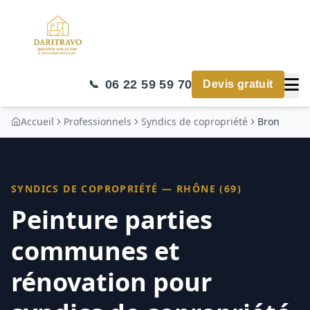
06 22 59 59 70
📞
Devis gratuit
Accueil
Professionnels
Syndics de copropriété
Bron
SYNDICS DE COPROPRIÉTÉ
—
RHÔNE (69)
Peinture parties
communes et
rénovation pour