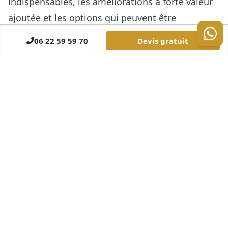
indispensables, les améliorations à forte valeur
ajoutée et les options qui peuvent être
planifiées dans un second temps sans nuire à la
06 22 59 59 70
Devis gratuit
cohérence globale du projet.
Points de vigilance locaux
Adapter le chantier aux typologies de biens
les plus fréquentes :
résidences familiales,
maisons individuelles, appartements à
remettre au goût du jour
.
Intégrer les quartiers ou secteurs concernés
:
Bron Centre, Terraillon, Parilly, Les Essarts
.
Prioriser les besoins locaux les plus
fréquents :
salles de bain, carrelage,